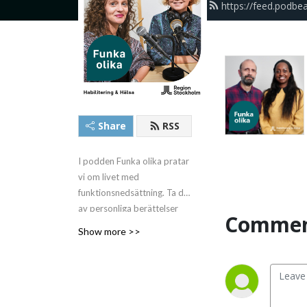
https://feed.podbea
Share
RSS
I podden Funka olika pratar
vi om livet med
funktionsnedsättning. Ta del
av personliga berättelser
Commen
och få tips som underlättar
Show more >>
vardagen. Programledare är
Susann Smedberg.