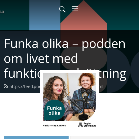
Funka olika – podden
om livet med
funktionsnedsättning
https://feed.podbean.com/habilitering/feed.xml