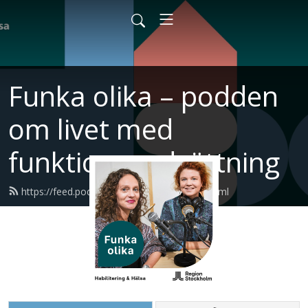
Funka olika – podden
om livet med
funktionsnedsättning
https://feed.podbean.com/habilitering/feed.xml