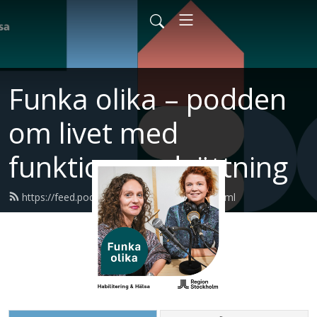
Funka olika – podden
om livet med
funktionsnedsättning
https://feed.podbean.com/habilitering/feed.xml